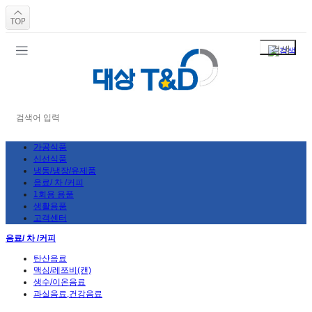
가공식품
신선식품
냉동/냉장/유제품
음료/ 차 /커피
1회용 용품
생활용품
고객센터
음료/ 차 /커피
탄산음료
맥심/레쯔비(캔)
생수/이온음료
과실음료,건강음료