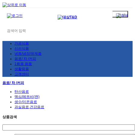
가공식품
신선식품
냉동/냉장/유제품
음료/ 차 /커피
1회용 용품
생활용품
고객센터
음료/ 차 /커피
탄산음료
맥심/레쯔비(캔)
생수/이온음료
과실음료,건강음료
상품검색