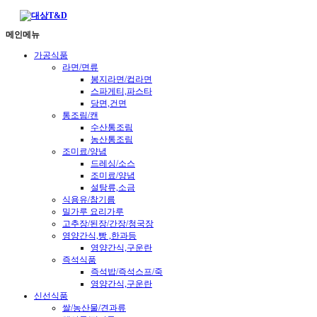
메인메뉴
가공식품
라면/면류
봉지라면/컵라면
스파게티,파스타
당면,건면
통조림/캔
수산통조림
농산통조림
조미료/양념
드레싱/소스
조미료/양념
설탕류,소금
식용유/참기름
밀가루 요리가루
고추장/된장/간장/청국장
영양간식,빵 ,한과등
영양간식,구운란
즉석식품
즉석밥/즉석스프/죽
영양간식,구운란
신선식품
쌀/농산물/견과류