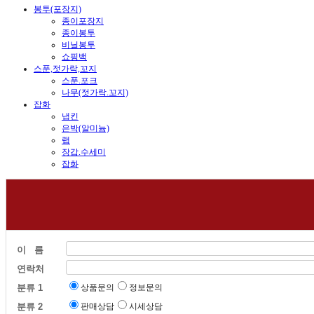
봉투(포장지)
종이포장지
종이봉투
비닐봉투
쇼핑백
스푼,젓가락,꼬지
스푼.포크
나무(젓가락.꼬지)
잡화
냅킨
은박(알미늄)
랩
장갑.수세미
잡화
이 름
연락처
분류 1
상품문의
정보문의
분류 2
판매상담
시세상담