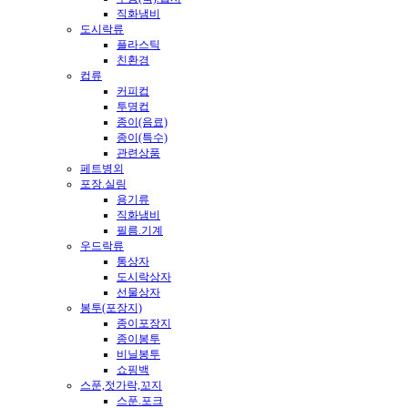
직화냄비
도시락류
플라스틱
친환경
컵류
커피컵
투명컵
종이(음료)
종이(특수)
관련상품
페트병외
포장.실링
용기류
직화냄비
필름.기계
우드락류
통상자
도시락상자
선물상자
봉투(포장지)
종이포장지
종이봉투
비닐봉투
쇼핑백
스푼,젓가락,꼬지
스푼.포크