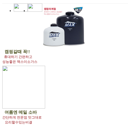
캠핑갈때 꼭!!
휴대하기 간편하고
성능좋은 맥스이소가스
여름엔
메밀 소바
간단하게 전문점 맛그대로
요리할수있는비결