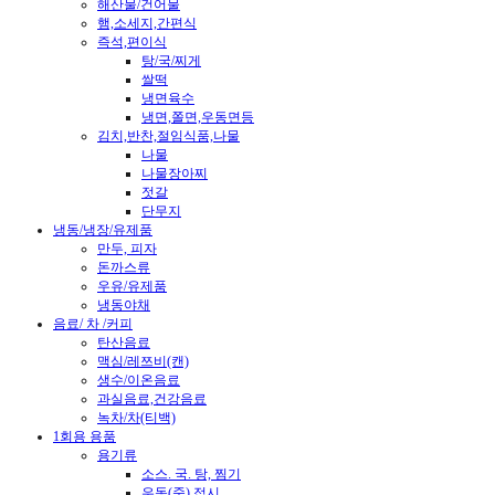
해산물/건어물
햄,소세지,간편식
즉석,편이식
탕/국/찌게
쌀떡
냉면육수
냉면,쫄면,우동면등
김치,반찬,절임식품,나물
나물
나물장아찌
젓갈
단무지
냉동/냉장/유제품
만두, 피자
돈까스류
우유/유제품
냉동야채
음료/ 차 /커피
탄산음료
맥심/레쯔비(캔)
생수/이온음료
과실음료,건강음료
녹차/차(티백)
1회용 용품
용기류
소스. 국. 탕, 찜기
우동(죽).접시