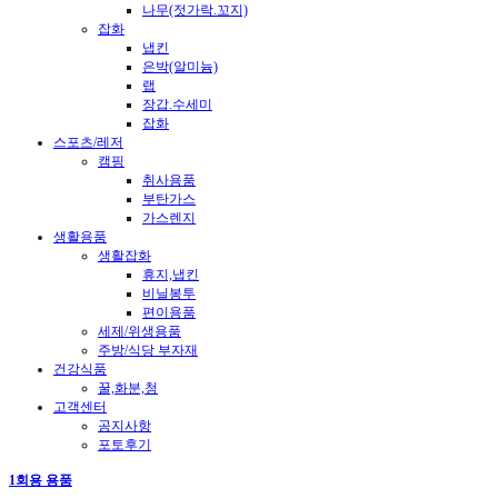
나무(젓가락.꼬지)
잡화
냅킨
은박(알미늄)
랩
장갑.수세미
잡화
스포츠/레저
캠핑
취사용품
부탄가스
가스렌지
생활용품
생활잡화
휴지,냅킨
비닐봉투
편이용품
세제/위생용품
주방/식당 부자재
건강식품
꿀,화분,청
고객센터
공지사항
포토후기
1회용 용품