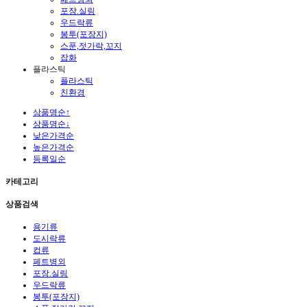
포장.실링
우드락류
봉투(포장지)
스푼,젓가락,꼬지
잡화
플라스틱
플라스틱
친환경
상품명순↑
상품명순↓
낮은가격순
높은가격순
등록일순
카테고리
상품검색
용기류
도시락류
컵류
페트병외
포장.실링
우드락류
봉투(포장지)