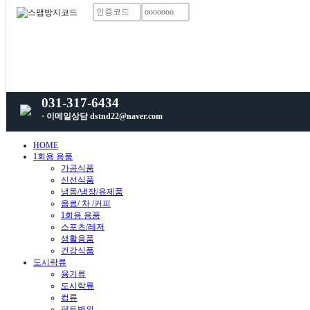
031-317-6434
· 이메일상담 dstnd22@naver.com
HOME
1회용 용품
가공식품
신선식품
냉동/냉장/유제품
음료/ 차 /커피
1회용 용품
스포츠/레저
생활용품
건강식품
도시락류
용기류
도시락류
컵류
페트병외