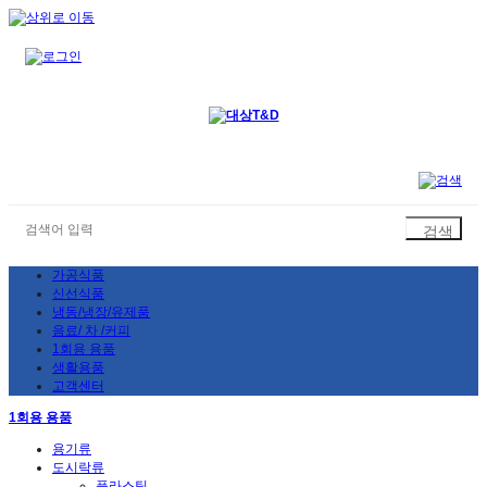
가공식품
신선식품
냉동/냉장/유제품
음료/ 차 /커피
1회용 용품
생활용품
고객센터
1회용 용품
용기류
도시락류
플라스틱