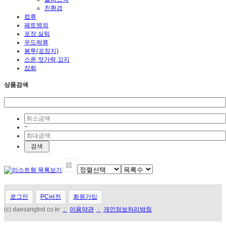
친환경
컵류
페트병외
포장.실링
우드락류
봉투(포장지)
스푼,젓가락,꼬지
잡화
상품검색
~
로그인
PC버전
회원가입
(c) daesangtnd.co.kr
l
이용약관
l
개인정보처리방침