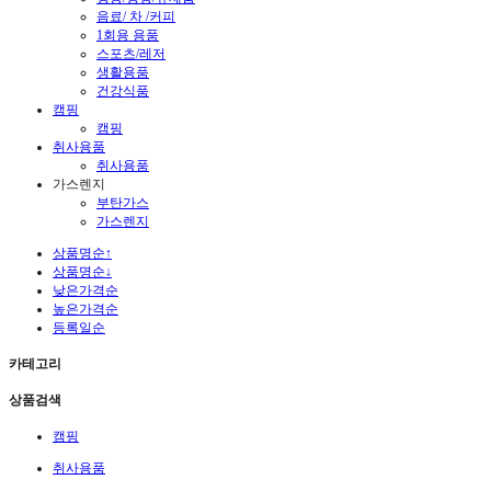
음료/ 차 /커피
1회용 용품
스포츠/레저
생활용품
건강식품
캠핑
캠핑
취사용품
취사용품
가스렌지
부탄가스
가스렌지
상품명순↑
상품명순↓
낮은가격순
높은가격순
등록일순
카테고리
상품검색
캠핑
취사용품