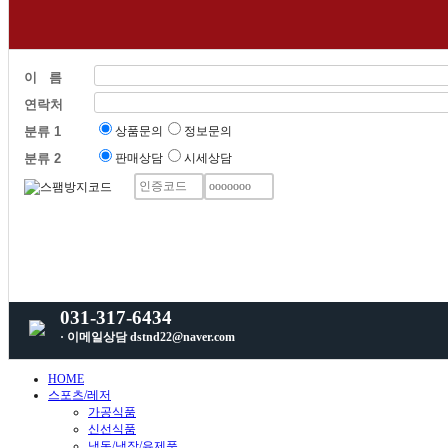
이 름
연락처
분류 1
상품문의
정보문의
분류 2
판매상담
시세상담
031-317-6434
· 이메일상담 dstnd22@naver.com
HOME
스포츠/레저
가공식품
신선식품
냉동/냉장/유제품