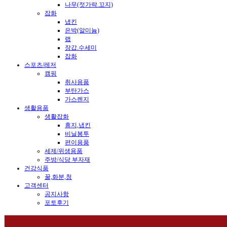
나무(젓가락.꼬지)
잡화
냅킨
은박(알미늄)
랩
장갑.수세미
잡화
스포츠/레저
캠핑
취사용품
부탄가스
가스렌지
생활용품
생활잡화
휴지,냅킨
비닐봉투
편이용품
세제/위생용품
주방/식당 부자재
건강식품
꿀,화분,청
고객센터
공지사항
포토후기