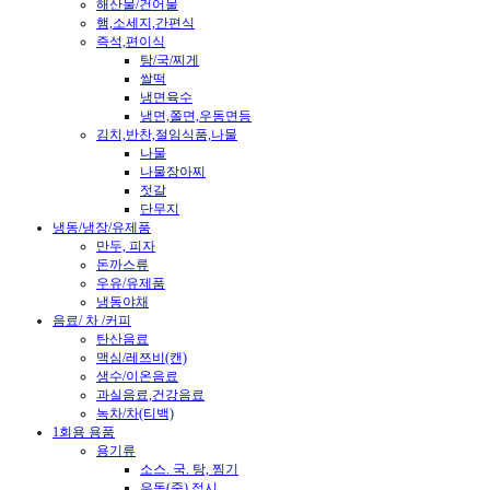
해산물/건어물
햄,소세지,간편식
즉석,편이식
탕/국/찌게
쌀떡
냉면육수
냉면,쫄면,우동면등
김치,반찬,절임식품,나물
나물
나물장아찌
젓갈
단무지
냉동/냉장/유제품
만두, 피자
돈까스류
우유/유제품
냉동야채
음료/ 차 /커피
탄산음료
맥심/레쯔비(캔)
생수/이온음료
과실음료,건강음료
녹차/차(티백)
1회용 용품
용기류
소스. 국. 탕, 찜기
우동(죽).접시