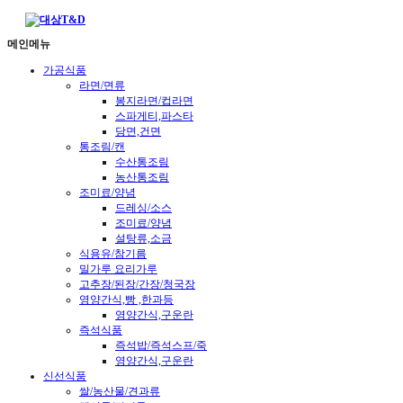
메인메뉴
가공식품
라면/면류
봉지라면/컵라면
스파게티,파스타
당면,건면
통조림/캔
수산통조림
농산통조림
조미료/양념
드레싱/소스
조미료/양념
설탕류,소금
식용유/참기름
밀가루 요리가루
고추장/된장/간장/청국장
영양간식,빵 ,한과등
영양간식,구운란
즉석식품
즉석밥/즉석스프/죽
영양간식,구운란
신선식품
쌀/농산물/견과류