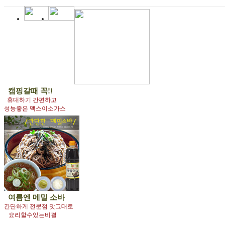
캠핑갈때 꼭!!
휴대하기 간편하고
성능좋은 맥스이소가스
여름엔
메밀 소바
간단하게 전문점 맛그대로
요리할수있는비결