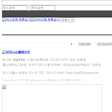
~
이용약관
개인정보처
회사명:
대상T&D
/ 사업자등록번호: 215-26-11579 / 대표: 민혜경
/
통신판매신고번호 :
제2015-경기시흥-0598호/
개인정보관리책임자 : 민혜경
경기 시흥시 호현로 155-18 / TEL : 031-317-6434 / Email: dstnd22@naver.com
Copyright (c) 2017 All rights reserved. Hosting by 한국웹아카데미