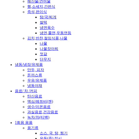
해산물/건어물
햄,소세지,간편식
즉석,편이식
탕/국/찌게
쌀떡
냉면육수
냉면,쫄면,우동면등
김치,반찬,절임식품,나물
나물
나물장아찌
젓갈
단무지
냉동/냉장/유제품
만두, 피자
돈까스류
우유/유제품
냉동야채
음료/ 차 /커피
탄산음료
맥심/레쯔비(캔)
생수/이온음료
과실음료,건강음료
녹차/차(티백)
1회용 용품
용기류
소스. 국. 탕, 찜기
우동(죽).접시