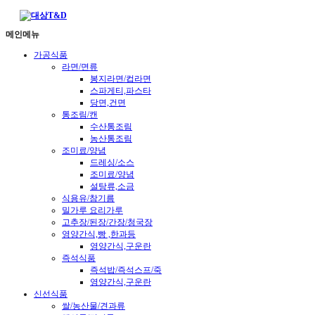
메인메뉴
가공식품
라면/면류
봉지라면/컵라면
스파게티,파스타
당면,건면
통조림/캔
수산통조림
농산통조림
조미료/양념
드레싱/소스
조미료/양념
설탕류,소금
식용유/참기름
밀가루 요리가루
고추장/된장/간장/청국장
영양간식,빵 ,한과등
영양간식,구운란
즉석식품
즉석밥/즉석스프/죽
영양간식,구운란
신선식품
쌀/농산물/견과류