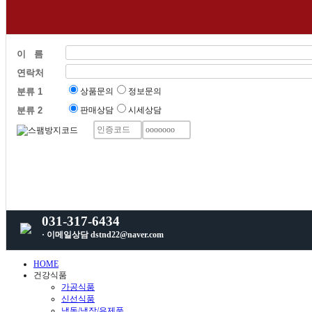
이 름
연락처
분류 1
상품문의
정보문의
분류 2
판매상담
시세상담
031-317-6434
· 이메일상담 dstnd22@naver.com
HOME
건강식품
가공식품
신선식품
냉동/냉장/유제품