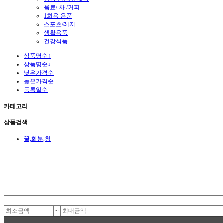
음료/ 차 /커피
1회용 용품
스포츠/레저
생활용품
건강식품
상품명순↑
상품명순↓
낮은가격순
높은가격순
등록일순
카테고리
상품검색
꿀,화분,청
~