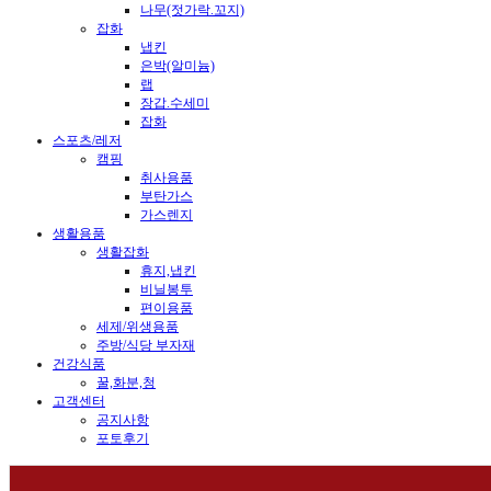
나무(젓가락.꼬지)
잡화
냅킨
은박(알미늄)
랩
장갑.수세미
잡화
스포츠/레저
캠핑
취사용품
부탄가스
가스렌지
생활용품
생활잡화
휴지,냅킨
비닐봉투
편이용품
세제/위생용품
주방/식당 부자재
건강식품
꿀,화분,청
고객센터
공지사항
포토후기