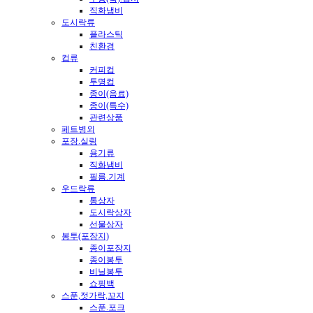
직화냄비
도시락류
플라스틱
친환경
컵류
커피컵
투명컵
종이(음료)
종이(특수)
관련상품
페트병외
포장.실링
용기류
직화냄비
필름.기계
우드락류
통상자
도시락상자
선물상자
봉투(포장지)
종이포장지
종이봉투
비닐봉투
쇼핑백
스푼,젓가락,꼬지
스푼.포크