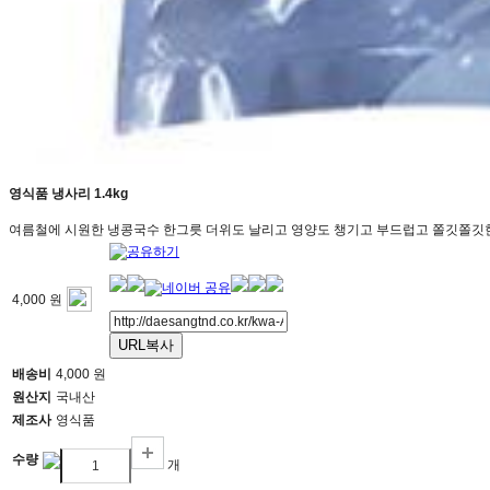
영식품 냉사리 1.4kg
여름철에 시원한 냉콩국수 한그릇 더위도 날리고 영양도 챙기고 부드럽고 쫄깃쫄깃
4,000 원
URL복사
배송비
4,000 원
원산지
국내산
제조사
영식품
수량
개