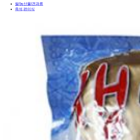
쌀/농산물/견과류
즉석,편이식