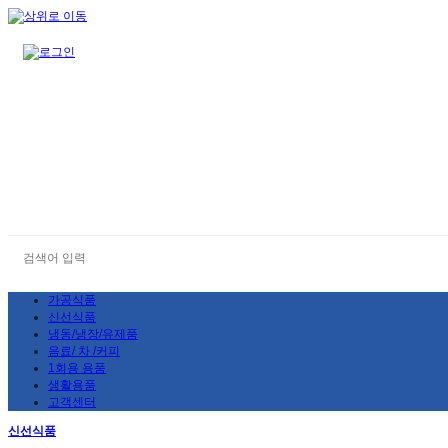
가공식품
신선식품
냉동/냉장/유제품
음료/ 차 /커피
1회용 용품
생활용품
고객센터
신선식품