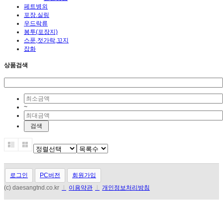
페트병외
포장.실링
우드락류
봉투(포장지)
스푼,젓가락,꼬지
잡화
상품검색
~
로그인
PC버전
회원가입
(c) daesangtnd.co.kr
l
이용약관
l
개인정보처리방침