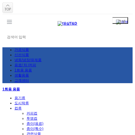
가공식품
신선식품
냉동/냉장/유제품
음료/ 차 /커피
1회용 용품
생활용품
고객센터
1회용 용품
용기류
도시락류
컵류
커피컵
투명컵
종이(음료)
종이(특수)
관련상품