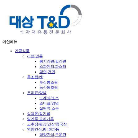
메인메뉴
가공식품
라면/면류
봉지라면/컵라면
스파게티,파스타
당면,건면
통조림/캔
수산통조림
농산통조림
조미료/양념
드레싱/소스
조미료/양념
설탕류,소금
식용유/참기름
밀가루 요리가루
고추장/된장/간장/청국장
영양간식,빵 ,한과등
영양간식,구운란