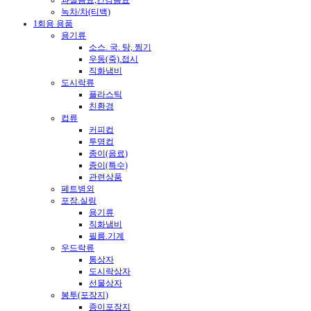
녹차/차(티백)
1회용 용품
용기류
소스. 국. 탕, 찜기
우동(죽).접시
직화냄비
도시락류
플라스틱
친환경
컵류
커피컵
투명컵
종이(음료)
종이(특수)
관련상품
페트병외
포장.실링
용기류
직화냄비
필름.기계
우드락류
통상자
도시락상자
선물상자
봉투(포장지)
종이포장지