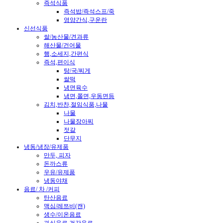
즉석식품
즉석밥/즉석스프/죽
영양간식,구운란
신선식품
쌀/농산물/견과류
해산물/건어물
햄,소세지,간편식
즉석,편이식
탕/국/찌게
쌀떡
냉면육수
냉면,쫄면,우동면등
김치,반찬,절임식품,나물
나물
나물장아찌
젓갈
단무지
냉동/냉장/유제품
만두, 피자
돈까스류
우유/유제품
냉동야채
음료/ 차 /커피
탄산음료
맥심/레쯔비(캔)
생수/이온음료
과실음료,건강음료