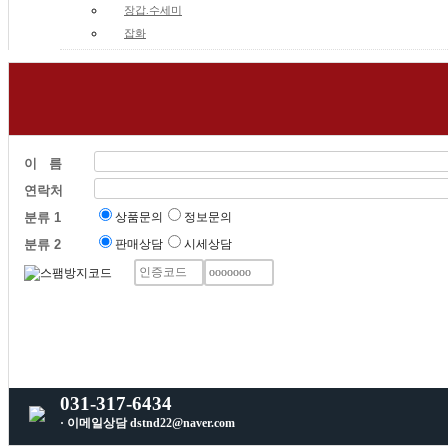
장갑.수세미
잡화
이 름
연락처
분류 1
상품문의
정보문의
분류 2
판매상담
시세상담
031-317-6434
· 이메일상담 dstnd22@naver.com