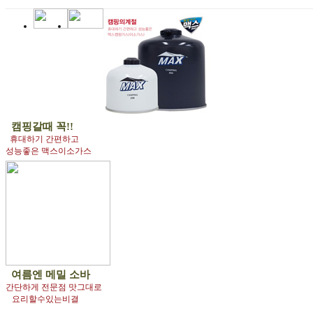
캠핑갈때 꼭!!
휴대하기 간편하고
성능좋은 맥스이소가스
여름엔
메밀 소바
간단하게 전문점 맛그대로
요리할수있는비결