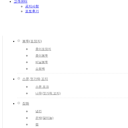
고객센터
공지사항
포토후기
봉투(포장지)
종이포장지
종이봉투
비닐봉투
쇼핑백
스푼,젓가락,꼬지
스푼.포크
나무(젓가락.꼬지)
잡화
냅킨
은박(알미늄)
랩