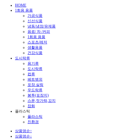
HOME
1회용 용품
가공식품
신선식품
냉동/냉장/유제품
음료/ 차 /커피
1회용 용품
스포츠/레저
생활용품
건강식품
도시락류
용기류
도시락류
컵류
페트병외
포장.실링
우드락류
봉투(포장지)
스푼,젓가락,꼬지
잡화
플라스틱
플라스틱
친환경
상품명순↑
상품명순↓