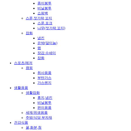
종이봉투
비닐봉투
쇼핑백
스푼,젓가락,꼬지
스푼.포크
나무(젓가락.꼬지)
잡화
냅킨
은박(알미늄)
랩
장갑.수세미
잡화
스포츠/레저
캠핑
취사용품
부탄가스
가스렌지
생활용품
생활잡화
휴지,냅킨
비닐봉투
편이용품
세제/위생용품
주방/식당 부자재
건강식품
꿀,화분,청